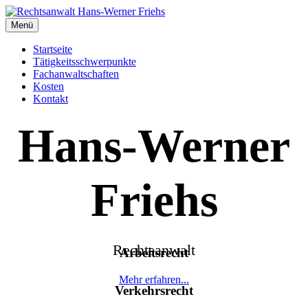
Menü
Startseite
Tätigkeitsschwerpunkte
Fachanwaltschaften
Kosten
Kontakt
Hans-Werner
Friehs
Rechtsanwalt
Arbeitsrecht
Mehr erfahren...
Verkehrsrecht